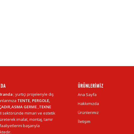
ZDA
ÜRÜNLERIMIZ
Branda
; yurtiçi projeleriyle dış
Ana Sayfa
nlarınıza
TENTE, PERGOLE,
Hakkımızda
ÇADIR,ASMA GERME ,TEKNE
Ürünlerimiz
I
sektöründe mimari ve estetik
üreterek imalat, montaj, tamir
İletişim
aaliyetlerini başarıyla
tedir.