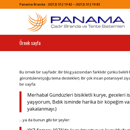
Panama Branda : (0212) 512 19 82 – (0212) 512 19 83
Örnek sayfa
Bu örnek bir sayfadır. Bir blog yazısından farklıdır çünkü belir
görüntülenir(çoğu tema destekler). Bir çok insan potansiyel ziy
bir sayfa:
Merhaba! Gündüzleri bisikletli kurye, geceleri i
yaşıyorum, Bıdık isminde harika bir köpeğim va
yakalanmayı.)
…ya da bunun gibi bir şeyler: