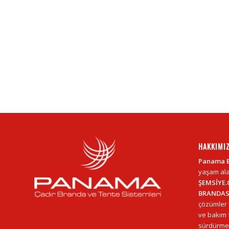
HAKKIMI
Panama 
yaşam ala
ŞEMSİYE.
BRANDAS
çözümler 
ve bakım f
sürdürmek