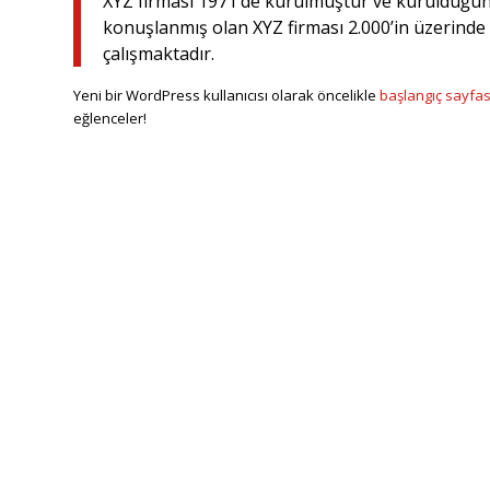
XYZ firması 1971’de kurulmuştur ve kurulduğun
konuşlanmış olan XYZ firması 2.000’in üzerinde ç
çalışmaktadır.
Yeni bir WordPress kullanıcısı olarak öncelikle
başlangıç sayfa
eğlenceler!