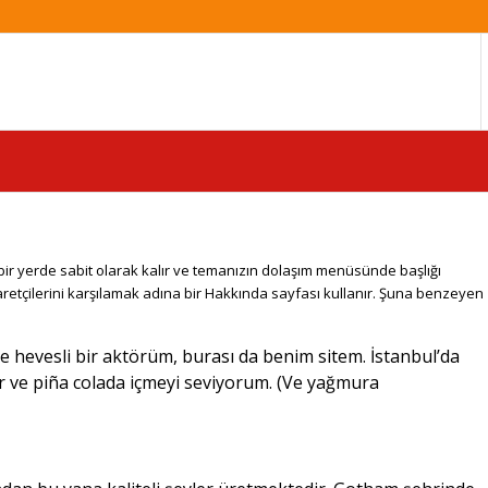
li bir yerde sabit olarak kalır ve temanızın dolaşım menüsünde başlığı
aretçilerini karşılamak adına bir Hakkında sayfası kullanır. Şuna benzeyen
se hevesli bir aktörüm, burası da benim sitem. İstanbul’da
r ve piña colada içmeyi seviyorum. (Ve yağmura