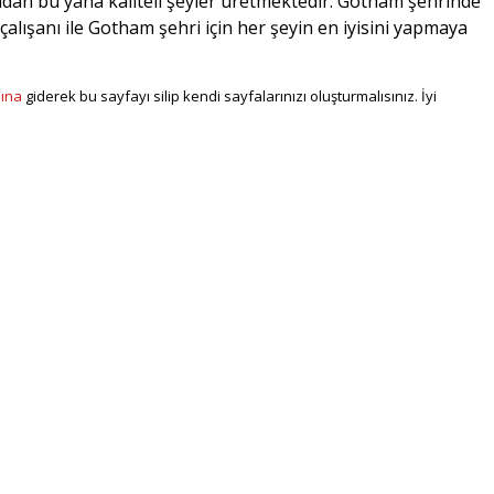
dan bu yana kaliteli şeyler üretmektedir. Gotham şehrinde
alışanı ile Gotham şehri için her şeyin en iyisini yapmaya
sına
giderek bu sayfayı silip kendi sayfalarınızı oluşturmalısınız. İyi