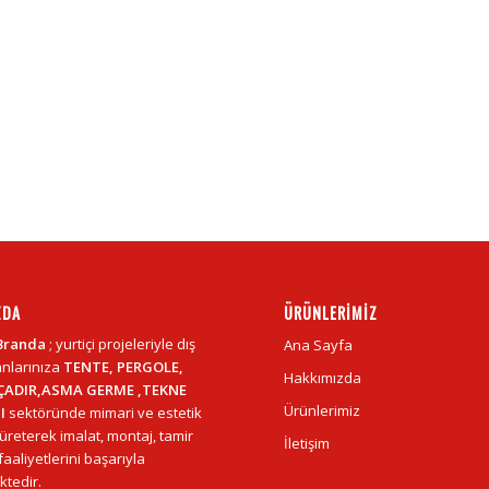
ZDA
ÜRÜNLERIMIZ
Branda
; yurtiçi projeleriyle dış
Ana Sayfa
nlarınıza
TENTE, PERGOLE,
Hakkımızda
ÇADIR,ASMA GERME ,TEKNE
Ürünlerimiz
I
sektöründe mimari ve estetik
üreterek imalat, montaj, tamir
İletişim
aaliyetlerini başarıyla
tedir.