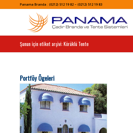
Panama Branda : (0212) 512 19 82 – (0212) 512 19 83
Şunun için etiket arşivi: Körüklü Tente
Portföy Ögeleri