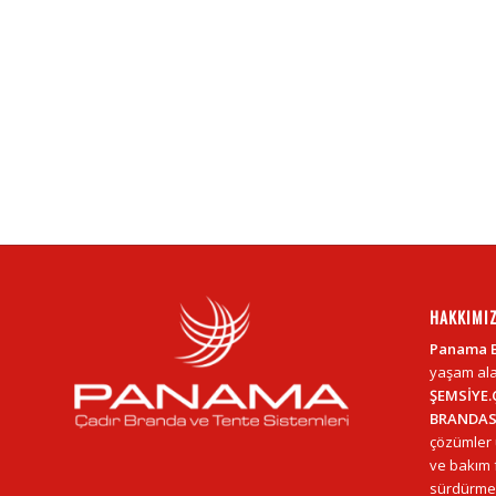
HAKKIMI
Panama 
yaşam ala
ŞEMSİYE.
BRANDAS
çözümler 
ve bakım f
sürdürmek