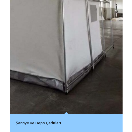
Şantiye ve Depo Çadırları